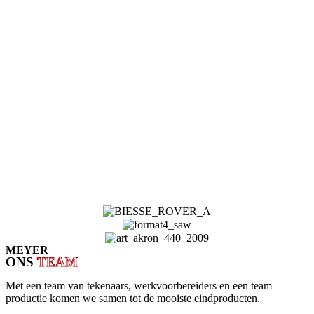
verassingen komen te staan als wij uw meubel komen plaatsen.
Werkvoorbereiding-inkoop
De 3D tekening krijgt de laatste aanpassingen en wordt
klaargemaakt voor productie.
De kracht is dat uit het 3D model direct een materialen-inkoop lijst,
zaaglijst, en de overige bewerkingen voor diverse machines wordt
gegenereerd.
Productie & Plaatsen
Als alle bestellingen binnen zijn begint het productie proces. Omdat
alles op dat moment duidelijk is kan het meubel in een klein
tijdsbestek gemaakt en geplaatst worden.
MEYER
ONS
TEAM
Met een team van tekenaars, werkvoorbereiders en een team
productie komen we samen tot de mooiste eindproducten.