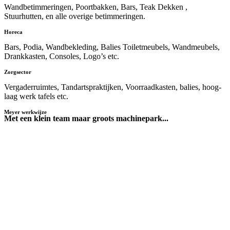
Wandbetimmeringen, Poortbakken, Bars, Teak Dekken ,
Stuurhutten, en alle overige betimmeringen.
Horeca
Bars, Podia, Wandbekleding, Balies Toiletmeubels, Wandmeubels,
Drankkasten, Consoles, Logo’s etc.
Zorgsector
Vergaderruimtes, Tandartspraktijken, Voorraadkasten, balies, hoog-
laag werk tafels etc.
Meyer werkwijze
Met een klein team maar groots machinepark...
Tekening
Nadat de wensen van de klant in kaart zijn gebracht maken wij met
behulp van de krachtige 3D software van Missler een impressie-en
werktekening.
Inmeten
Vervolgens wordt de ruimte 3D ingemeten zodat we nooit voor